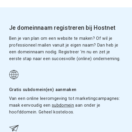
Je domeinnaam registreren bij Hostnet
Ben je van plan om een website te maken? Of wil je
professioneel mailen vanuit je eigen naam? Dan heb je
een domeinnaam nodig. Registreer ‘m nu en zet je
eerste stap naar een succesvolle (online) onderneming.
Gratis subdomein(en) aanmaken
Van een online leeromgeving tot marketingcampagnes:
maak eenvoudig een
subdomein
aan onder je
hoofddomein. Geheel kosteloos.