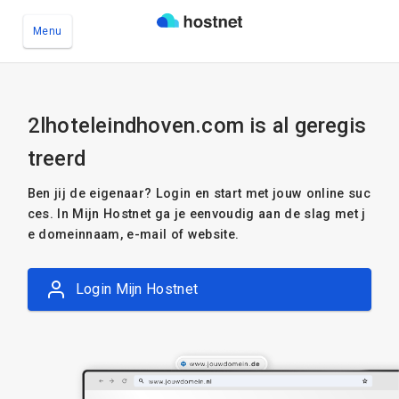
Menu
Ga naar de hoofdinhoud
2lhoteleindhoven.com is al geregis
treerd
Ben jij de eigenaar? Login en start met jouw online suc
ces. In Mijn Hostnet ga je eenvoudig aan de slag met j
e domeinnaam, e-mail of website.
Login Mijn Hostnet